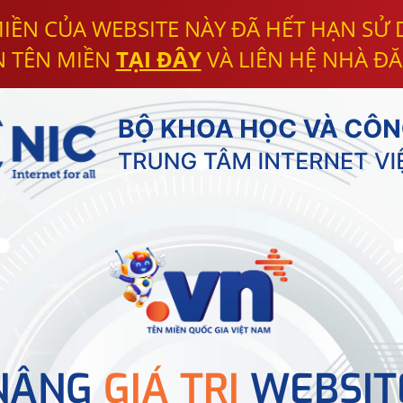
IỀN CỦA WEBSITE NÀY ĐÃ HẾT HẠN SỬ
N TÊN MIỀN
TẠI ĐÂY
VÀ LIÊN HỆ NHÀ ĐĂ
NÂNG
GIÁ TRỊ
WEBSIT