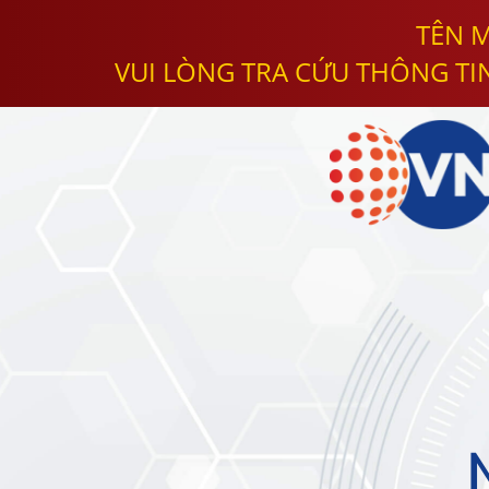
TÊN M
VUI LÒNG TRA CỨU THÔNG TI