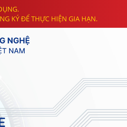
 DỤNG.
NG KÝ ĐỂ THỰC HIỆN GIA HẠN.
E