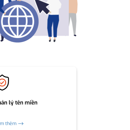
ản lý tên miền
em thêm ⟶